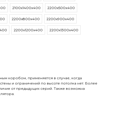
400
2100х1400х400
2200х500х400
400
2200х800х400
2200х900х400
х400
2200х1200х400
2200х1300х400
ным коробом, применяется в случае, когда
тены и ограничений по высоте потолка нет. Более
личие от предыдущих серий. Также возможна
илятора.