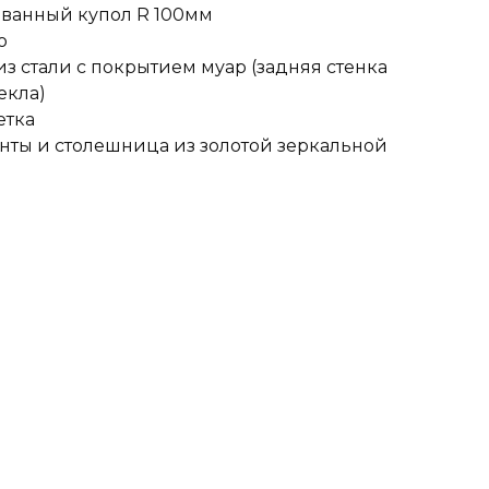
ванный купол R 100мм
о
 стали с покрытием муар (задняя стенка
екла)
етка
ты и столешница из золотой зеркальной