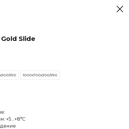
Gold Slide
х300/990
1000х700х300/990
е:
м: +5…+8°С
ждение