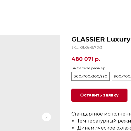
GLASSIER Luxury 
SKU:
GLGs-8/70/3
480 071
р.
Выберите размер
800х700х300/990
900х700
Оставить заявку
Стандартное исполнени
Температурный режи
Динамическое охла