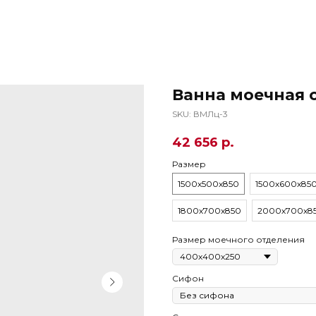
Ванна моечная 
SKU:
ВМЛц-3
42 656
р.
Размер
1500х500х850
1500х600х85
1800х700х850
2000х700х8
Размер моечного отделения
Сифон