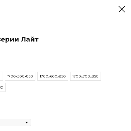
серии Лайт
0
1700х500х850
1700x600х850
1700х700х850
50