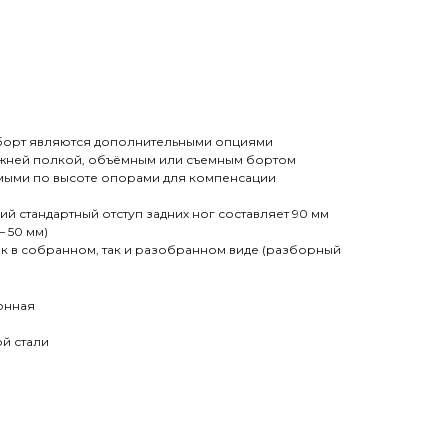
 борт являются дополнительными опциями
жней полкой, объёмным или съемным бортом
мыми по высоте опорами для компенсации
ий стандартный отступ задних ног составляет 90 мм
— 50 мм)
ак в собранном, так и разобранном виде (разборный
онная
й стали