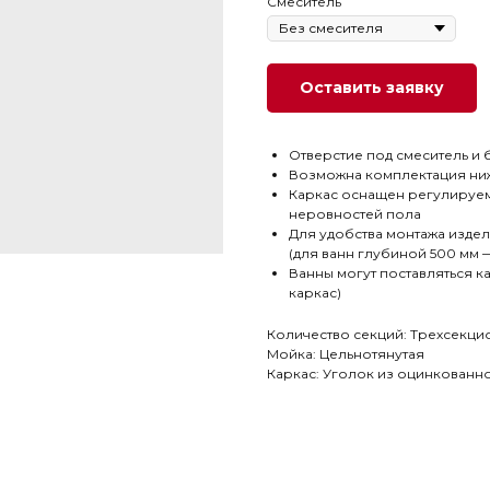
Cмеситель
Оставить заявку
Отверстие под смеситель и
Возможна комплектация ни
Каркас оснащен регулируе
неровностей пола
Для удобства монтажа издел
(для ванн глубиной 500 мм 
Ванны могут поставляться к
каркас)
Количество секций: Трехсекци
Мойка: Цельнотянутая
Каркас: Уголок из оцинкованно